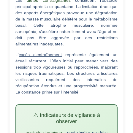
Les
diètes contraignantes
constituent l'obstacle
principal après la cinquantaine. La limitation drastique
des apports énergétiques provoque une dégradation
de la masse musculaire délétère pour le métabolisme
basal. Cette atrophie musculaire, nommée
sarcopénie, s'accélère naturellement avec l'âge et ne
doit pas être aggravée par des restrictions
alimentaires inadéquates.
L'
excès d'entraînement
représente également un
écueil récurrent. L'élan initial peut mener vers des
sessions trop vigoureuses ou rapprochées, majorant
les risques traumatiques. Les structures articulaires
vieillissantes requièrent des intervalles de
récupération étendus et une progressivité mesurée.
La constance prime sur l'intensité.
⚠️ Indicateurs de vigilance à
observer
Lassitude chronique :
peut révéler un déficit