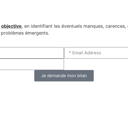
e
objective
, en identifiant les éventuels manques, carences, d
s problèmes émergents.
Je demande mon bilan